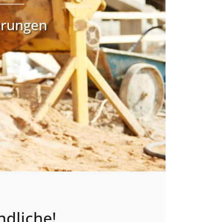
erungen
ndliche!