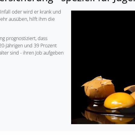
Unfall oder wird er krank und
hr ausüben, hilft ihm die
g prognostiziert, dass
20-Jährigen und 39 Prozent
lter sind - ihren Job aufgeben