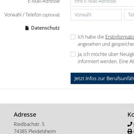
E-Mail-Adresse
Vorwahl / Telefon
(optional)
Datenschutz
Ich habe die
Erstinformat
angesehen und gespeicher
Ja, ich möchte über Neuig
informiert werden. Eine A
Jetzt Infos zur Berufsunfä
Adresse
Ko
Riedbachstr. 5
74385 Pleidelsheim