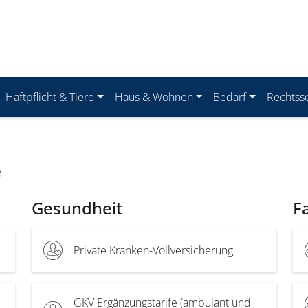
Haftpflicht & Tiere
Haus & Wohnen
Bedarf
Rechtss
e
Gesundheit
F
Private Kranken-Vollversicherung
GKV Ergänzungstarife (ambulant und